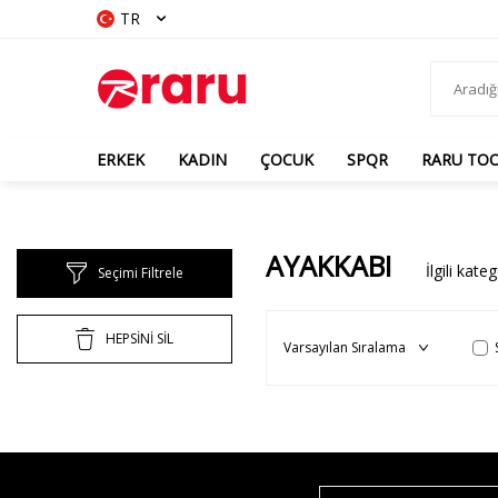
TR
ERKEK
KADIN
ÇOCUK
SPQR
RARU TO
AYAKKABI
İlgili kat
Seçimi Filtrele
HEPSİNİ SİL