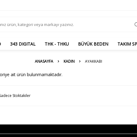
O
343 DIGITAL
THK - THKU
BÜYÜK BEDEN
TAKIM S
ANASAYFA
KADIN
AYAKKABI
egoriye ait ürün bulunmamaktadır.
Sadece Stoktakiler