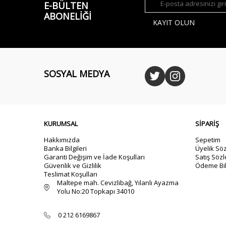
E-BÜLTEN
ABONELIĞI
KAYIT OLUN
SOSYAL MEDYA
KURUMSAL
SİPARİŞ
Hakkımızda
Sepetim
Banka Bilgileri
Üyelik Sö
Garanti Değişim ve İade Koşulları
Satış Söz
Güvenlik ve Gizlilik
Ödeme Bil
Teslimat Koşulları
Maltepe mah. Cevizlibağ, Yılanlı Ayazma
Yolu No:20 Topkapı 34010
0 212 6169867