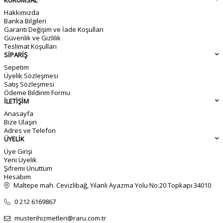
KURUMSAL
Hakkımızda
Banka Bilgileri
Garanti Değişim ve İade Koşulları
Güvenlik ve Gizlilik
Teslimat Koşulları
SİPARİŞ
Sepetim
Üyelik Sözleşmesi
Satış Sözleşmesi
Ödeme Bildirim Formu
İLETİŞİM
Anasayfa
Bize Ulaşın
Adres ve Telefon
ÜYELİK
Üye Girişi
Yeni Üyelik
Şifremi Unuttum
Hesabım
Maltepe mah. Cevizlibağ, Yılanlı Ayazma Yolu No:20 Topkapı 34010
0 212 6169867
musterihizmetleri@raru.com.tr