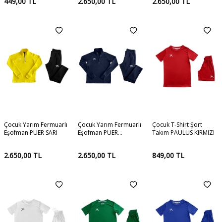
449,00
TL
2.650,00
TL
2.650,00
TL
Çocuk Yarım Fermuarlı
Çocuk Yarım Fermuarlı
Çocuk T-Shirt Şort
Eşofman PUER SARI
Eşofman PUER
Takım PAULUS KIRMIZI
LACİVERT
2.650,00
TL
2.650,00
TL
849,00
TL