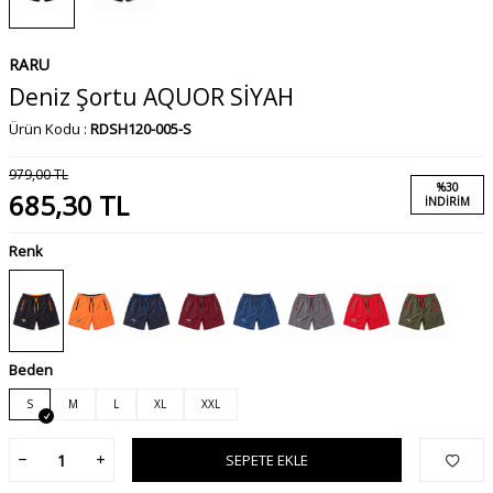
RARU
Deniz Şortu AQUOR SİYAH
Ürün Kodu :
RDSH120-005-S
979,00
TL
%
30
685,30
TL
İNDIRIM
Renk
Beden
S
M
L
XL
XXL
SEPETE EKLE