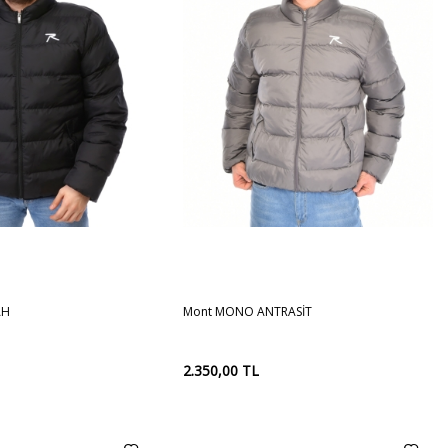
M
L
XL
XXL
S
M
L
XL
Sepete
AH
Mont MONO ANTRASİT
Ekle
2.350,00
TL