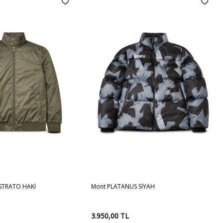
M
L
XL
XXL
M
3XL
L
XL
XXL
Sepete
 STRATO HAKİ
Mont PLATANUS SİYAH
Ekle
3.950,00
TL