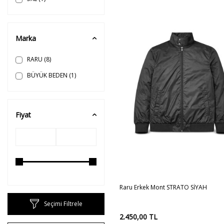
Marka
RARU
(8)
BÜYÜK BEDEN
(1)
Fiyat
S
M
L
Sepete
Raru Erkek Mont STRATO SİYAH
Ekle
Seçimi Filtrele
2.450,00
TL