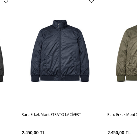
XL
XXL
S
3XL
M
L
XL
XXL
S
3XL
Sepete
Sepete
Raru Erkek Mont STRATO LACİVERT
Raru Erkek Mont
Ekle
Ekle
2.450,00
TL
2.450,00
TL