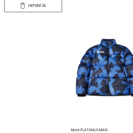
HEPSİNİ SİL
M
L
XL
Sepete
Mont PLATANUS MAVİ
Ekle