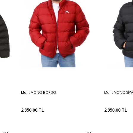
XL
XXL
S
3XL
M
4XL
L
5XL
XL
XXL
S
Sepete
Sepete
Mont MONO BORDO
Mont MONO SİY
Ekle
Ekle
2.350,00
TL
2.350,00
TL