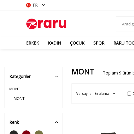
TR
ERKEK
KADIN
ÇOCUK
SPQR
RARU TO
MONT
Toplam
9
ürün b
Kategoriler
MONT
MONT
Renk