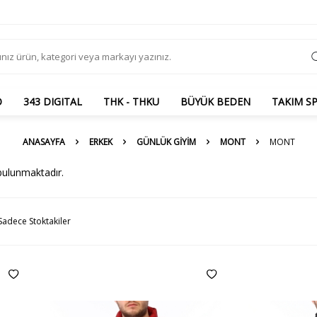
O
343 DIGITAL
THK - THKU
BÜYÜK BEDEN
TAKIM S
ANASAYFA
ERKEK
GÜNLÜK GİYİM
MONT
MONT
ulunmaktadır.
Sadece Stoktakiler