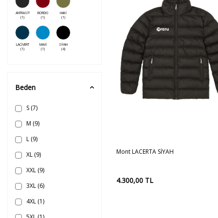
ANTRASİT
BORDO
HAKİ
(1)
(1)
(1)
LACİVERT
MAVİ
SİYAH
(1)
(1)
(4)
Beden
S
(7)
M
(9)
S
M
L
L
(9)
Sepete
Mont LACERTA SİYAH
Ekle
XL
(9)
XXL
(9)
4.300,00
TL
3XL
(6)
4XL
(1)
5XL
(1)