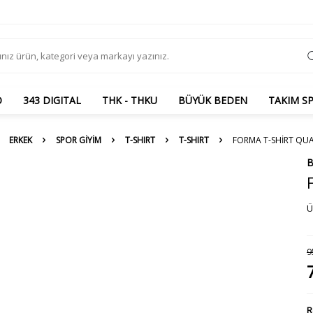
O
343 DIGITAL
THK - THKU
BÜYÜK BEDEN
TAKIM S
ERKEK
SPOR GİYİM
T-SHIRT
T-SHIRT
FORMA T-SHIRT QUA
B
Ü
9
R