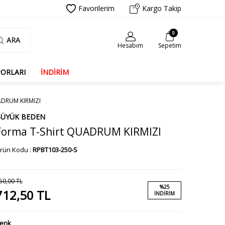
Favorilerim
Kargo Takip
0
ARA
Hesabım
Sepetim
PORLARI
İNDİRİM
DRUM KIRMIZI
ÜYÜK BEDEN
Forma T-Shirt QUADRUM KIRMIZI
rün Kodu :
RPBT103-250-S
50,00
TL
%
25
712,50
TL
İNDIRIM
enk