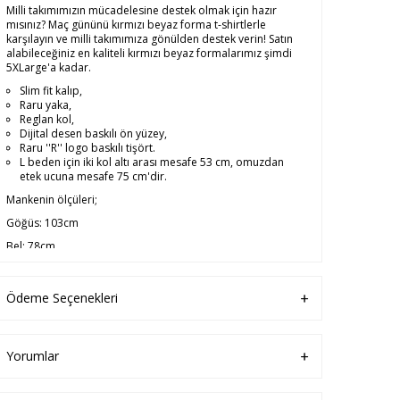
Milli takımımızın mücadelesine destek olmak için hazır
mısınız? Maç gününü kırmızı beyaz forma t-shirtlerle
karşılayın ve milli takımımıza gönülden destek verin! Satın
alabileceğiniz en kaliteli kırmızı beyaz formalarımız şimdi
5XLarge'a kadar.
Slim fit kalıp,
Raru yaka,
Reglan kol,
Dijital desen baskılı ön yüzey,
Raru ''R'' logo baskılı tişört.
L beden için iki kol altı arası mesafe 53 cm, omuzdan
etek ucuna mesafe 75 cm'dir.
Mankenin ölçüleri;
Göğüs: 103cm
Bel: 78cm
Basen: 98cm
Boy: 188cm
Ödeme Seçenekleri
Mankenin üzerindeki ürün, L beden.
Yorumlar