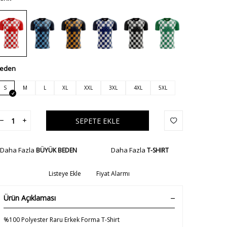
eden
S
M
L
XL
XXL
3XL
4XL
5XL
SEPETE EKLE
Daha Fazla
Daha Fazla
BÜYÜK BEDEN
T-SHIRT
Listeye Ekle
Fiyat Alarmı
Ürün Açıklaması
%100 Polyester Raru Erkek Forma T-Shirt