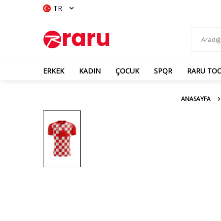
TR
ERKEK
KADIN
ÇOCUK
SPQR
RARU TO
ANASAYFA