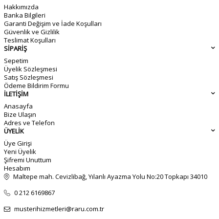
Hakkımızda
Banka Bilgileri
Garanti Değişim ve İade Koşulları
Güvenlik ve Gizlilik
Teslimat Koşulları
SİPARİŞ
Sepetim
Üyelik Sözleşmesi
Satış Sözleşmesi
Ödeme Bildirim Formu
İLETİŞİM
Anasayfa
Bize Ulaşın
Adres ve Telefon
ÜYELİK
Üye Girişi
Yeni Üyelik
Şifremi Unuttum
Hesabım
Maltepe mah. Cevizlibağ, Yılanlı Ayazma Yolu No:20 Topkapı 34010
0 212 6169867
musterihizmetleri@raru.com.tr