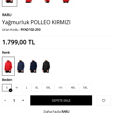
RARU
Yağmurluk POLLEO KIRMIZI
Ürün Kodu :
RYAD102-250
1.799,00
TL
Renk
Beden
S
M
L
XL
XXL
3XL
4XL
5XL
SEPETE EKLE
Daha Fazla
RARU