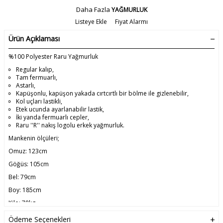
Daha Fazla
YAĞMURLUK
Listeye Ekle
Fiyat Alarmı
Ürün Açıklaması
%100 Polyester Raru Yağmurluk
Regular kalıp,
Tam fermuarlı,
Astarlı,
Kapüşonlu, kapüşon yakada cırtcırtlı bir bölme ile gizlenebilir,
Kol uçları lastikli,
Etek ucunda ayarlanabilir lastik,
İki yanda fermuarlı cepler,
Raru ''R'' nakış logolu erkek yağmurluk.
Mankenin ölçüleri;
Omuz: 123cm
Göğüs: 105cm
Bel: 79cm
Boy: 185cm
Kilo: 78kg
Mankenin üzerindeki ürün, L beden.
Ödeme Seçenekleri