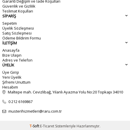
Garanti Değişim ve İade Koşulları
Güvenlik ve Gizlilik
Teslimat Koşulları
SİPARİŞ
Sepetim
Üyelik Sözleşmesi
Satış Sözleşmesi
Ödeme Bildirim Formu
İLETİŞİM
Anasayfa
Bize Ulaşın
Adres ve Telefon
ÜYELİK
Üye Girişi
Yeni Üyelik
Şifremi Unuttum
Hesabım
Maltepe mah. Cevizlibağ, Yılanlı Ayazma Yolu No:20 Topkapı 34010
0 212 6169867
musterihizmetleri@raru.com.tr
T
-Soft
E-Ticaret
Sistemleriyle Hazırlanmıştır.