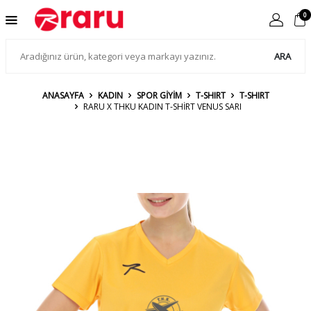
0
ARA
ANASAYFA
KADIN
SPOR GİYİM
T-SHIRT
T-SHIRT
RARU X THKU KADIN T-SHIRT VENUS SARI