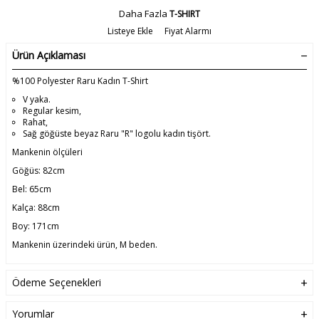
Daha Fazla
T-SHIRT
Listeye Ekle
Fiyat Alarmı
Ürün Açıklaması
%100 Polyester Raru Kadın T-Shirt
V yaka.
Regular kesim,
Rahat,
Sağ göğüste beyaz Raru "R" logolu kadın tişört.
Mankenin ölçüleri
Göğüs: 82cm
Bel: 65cm
Kalça: 88cm
Boy: 171cm
Mankenin üzerindeki ürün, M beden.
Ödeme Seçenekleri
Yorumlar