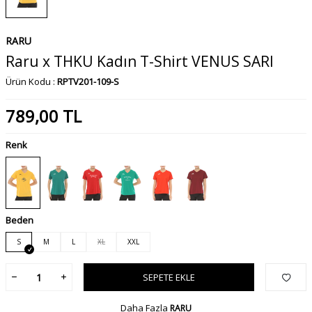
RARU
Raru x THKU Kadın T-Shirt VENUS SARI
Ürün Kodu :
RPTV201-109-S
789,00
TL
Renk
Beden
S
M
L
XL
XXL
SEPETE EKLE
Daha Fazla
RARU