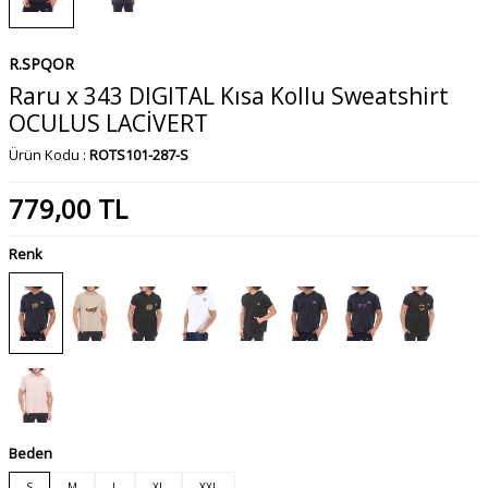
R.SPQOR
Raru x 343 DIGITAL Kısa Kollu Sweatshirt
OCULUS LACİVERT
Ürün Kodu :
ROTS101-287-S
779,00
TL
Renk
Beden
S
M
L
XL
XXL