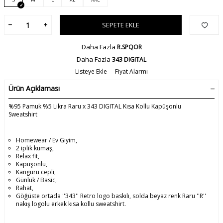
SEPETE EKLE
Daha Fazla
R.SPQOR
Daha Fazla
343 DIGITAL
Listeye Ekle
Fiyat Alarmı
Ürün Açıklaması
%95 Pamuk %5 Likra Raru x 343 DIGITAL Kısa Kollu Kapüşonlu
Sweatshirt
Homewear / Ev Giyim,
2 iplik kumaş,
Relax fit,
Kapüşonlu,
Kanguru cepli,
Günlük / Basic,
Rahat,
Göğüste ortada ''343'' Retro logo baskılı, solda beyaz renk Raru ''R''
nakış logolu erkek kısa kollu sweatshirt.