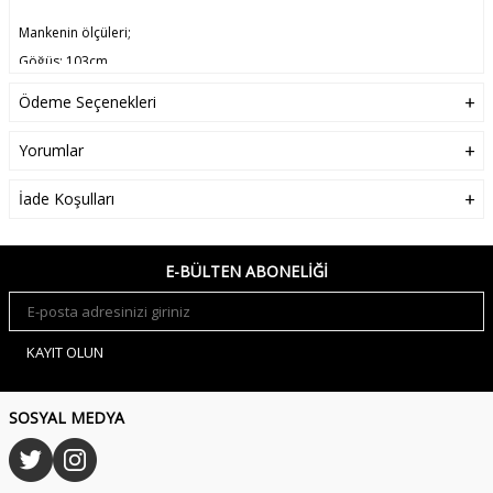
Mankenin ölçüleri;
Göğüs: 103cm
Bel: 77cm
Ödeme Seçenekleri
Kalça: 101cm
Boy: 190cm
Yorumlar
Kilo: 80kg
İade Koşulları
Mankenin üzerindeki ürün, L beden.
E-BÜLTEN ABONELIĞI
KAYIT OLUN
SOSYAL MEDYA