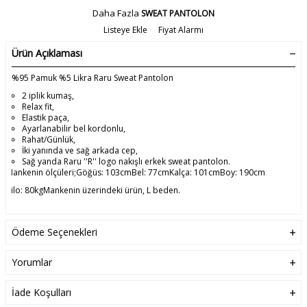
Daha Fazla
SWEAT PANTOLON
Listeye Ekle
Fiyat Alarmı
Ürün Açıklaması
%95 Pamuk %5 Likra Raru Sweat Pantolon
2 iplik kumaş,
Relax fit,
Elastik paça,
Ayarlanabilir bel kordonlu,
Rahat/Günlük,
İki yanında ve sağ arkada cep,
Sağ yanda Raru ''R'' logo nakışlı erkek sweat pantolon.
Mankenin ölçüleri;
Göğüs: 103cm
Bel: 77cm
Kalça: 101cm
Boy: 190cm
Kilo: 80kg
Mankenin üzerindeki ürün, L beden.
Ödeme Seçenekleri
Yorumlar
İade Koşulları