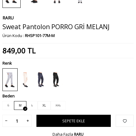
RARU
Sweat Pantolon PORRO GRİ MELANJ
Ürün Kodu :
RHSP101-77M-M
849,00
TL
Renk
Beden
S
M
L
XL
XXL
SEPETE EKLE
Daha Fazla
RARU